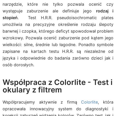
narzędzie, które nie tylko pozwala ocenić czy
występuje zaburzenie ale definiuje jego
rodzaj i
stopień
. Test H.R.R. pseudoisochromatic plates
umożliwia na precyzyjne określenie rodzaju ślepoty
barwnej i czopka, którego deficyt spowodował problem
wzrokowy. Pozwala ocenić zaburzenie pod kątem jego
wielkości: silne, średnie lub łagodne. Ponadto symbole
zapisane na kartach testu H.R.R. są niezależne od
języka i odpowiednie do badania zarówno dzieci jak i
osób dorosłych.
Współpraca z Colorlite - Test i
okulary z filtrem
Współpracujemy aktywnie z firmą
Colorlite
, która
opracowała innowacyjny system do diagnostyki i
korekcji zaburzeń widzenia kolorów. Zarówno test, jak i